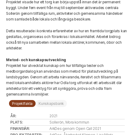
Projektet visade hur ett torg kan börja uppstå innan det är permanent 
byggt. Under fem event från maj till september aktiverades centrala 
Sollerön genom tillfälliga rum, aktiviteter och gemensamma händelser 
som samlade både lokala och långväga besökare. 
Detta resulterade i konkreta erfarenheter av hur en framtida torgplats kan 
gestaltas, organiseras och förankras i lokalsamhället. Arbetet bidrog 
också till nya samarbeten mellan lokala aktörer, kommunen, öbor och 
arkitekter. 
Metod- och kunskapsutveckling
Projektet har utvecklat kunskap om hur tillfälliga tester och 
medborgardialog kan användas som metod för platsutveckling på 
landsbygden. Genom att arbeta närvarande, iterativt och tillsammans 
med lokalsamhällets aktörer har Odla torg utforskat ett arbetssätt där 
arkitektur blir ett verktyg för att synliggöra, pröva och odla fram 
gemensamma livsmiljöer. 
Projektfakta
Kunskapsbank
ÅR: 
2021
PLATS: 
Sollerön, Mora kommun
FINANSIÄR: 
ArkDes genom Open Call 2021
PROJEKTPARTER: 
ArkDes, Återbruket Klippen, Lisa Maria 