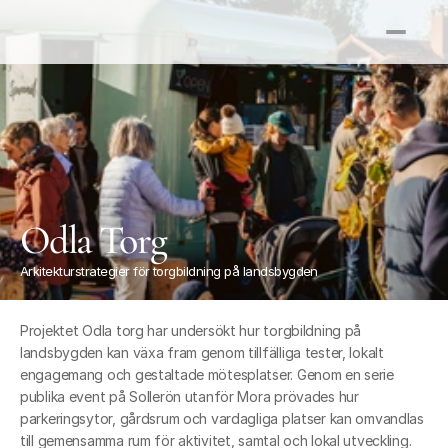
Odla Torg
Arkitekturstrategier för torgbildning på landsbygden
Projektet Odla torg har undersökt hur torgbildning på 
landsbygden kan växa fram genom tillfälliga tester, lokalt 
engagemang och gestaltade mötesplatser. Genom en serie 
publika event på Sollerön utanför Mora prövades hur 
parkeringsytor, gårdsrum och vardagliga platser kan omvandlas 
till gemensamma rum för aktivitet, samtal och lokal utveckling. 