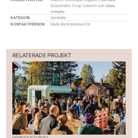
Enzenhofer, Coop Sollerön och lokala 
eldsjälar
KATEGORI: 
Samhälle
KONTAKTPERSON: 
Marta Bohlmark
Ania Öst
RELATERADE PROJEKT
HEMBYGDSTORGET