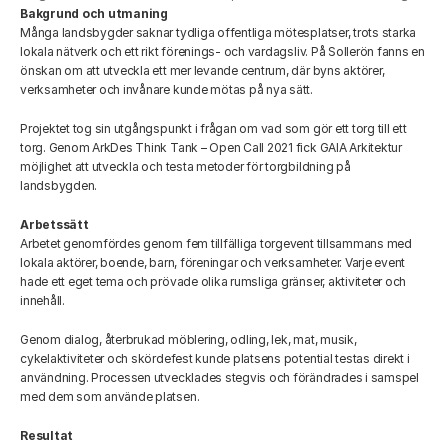
Bakgrund och utmaning
Många landsbygder saknar tydliga offentliga mötesplatser, trots starka 
lokala nätverk och ett rikt förenings- och vardagsliv. På Sollerön fanns en 
önskan om att utveckla ett mer levande centrum, där byns aktörer, 
verksamheter och invånare kunde mötas på nya sätt. 
Projektet tog sin utgångspunkt i frågan om vad som gör ett torg till ett 
torg. Genom ArkDes Think Tank – Open Call 2021 fick GAIA Arkitektur 
möjlighet att utveckla och testa metoder för torgbildning på 
landsbygden. 
Arbetssätt
Arbetet genomfördes genom fem tillfälliga torgevent tillsammans med 
lokala aktörer, boende, barn, föreningar och verksamheter. Varje event 
hade ett eget tema och prövade olika rumsliga gränser, aktiviteter och 
innehåll. 
Genom dialog, återbrukad möblering, odling, lek, mat, musik, 
cykelaktiviteter och skördefest kunde platsens potential testas direkt i 
användning. Processen utvecklades stegvis och förändrades i samspel 
med dem som använde platsen. 
Resultat