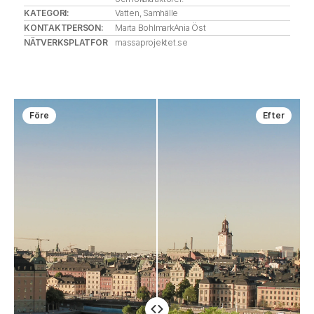
KATEGORI: 
Vatten, Samhälle
KONTAKTPERSON: 
Marta Bohlmark
Ania Öst
NÄTVERKSPLATFOR
massaprojektet.se
M:
Före
Efter