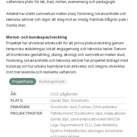
vattennära plats för lek, bad, möten, evenemang och pedagogik. 
Arbetet har stärkt samverkan mellan stad, forskning, lokalsamhälle och 
tekniska aktörer och utgör ett steg mot en möjlig framtida blågrön park i 
Gamla stan. 
Metod- och kunskapsutveckling
Projektet har utvecklat arbetssätt för att pröva platsutveckling genom 
temporära etableringar, lokalt engagemang och tekniska tester. Genom 
att kombinera gestaltning, dialog, ekologi och samverkan mellan stad, 
forskning, lokalsamhälle och tekniska aktörer har projektet bidragit med 
kunskap om hur urbana kajmiljöer kan aktiveras och stegvis utvecklas 
mot mer levande och resilienta vattenrum. 
Projektfakta
Kunskapsbank
ÅR: 
2022-pågående
PLATS: 
Gamla Stan, Stockholm
FINANSIÄR: 
Stockholm stad, Formas, GAIA arkitektur
PROJEKTPARTER: 
Trafikkontoret Stockholms stad, lokala aktörer 
Gamla stan, samverkansnätverket MASSA 
Lagu. Expertnätverk: ELU, Gaia Arkitektur, 
Nyréns Arkitektkontor, ekologer, konstnärer 
och lokala aktörer.