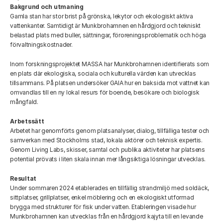
Bakgrund och utmaning
Gamla stan har stor brist på grönska, lekytor och ekologiskt aktiva 
vattenkanter. Samtidigt är Munkbrohamnen en hårdgjord och tekniskt 
belastad plats med buller, sättningar, föroreningsproblematik och höga 
förvaltningskostnader. 
Inom forskningsprojektet MASSA har Munkbrohamnen identifierats som 
en plats där ekologiska, sociala och kulturella värden kan utvecklas 
tillsammans. På platsen undersöker GAIA hur en baksida mot vattnet kan 
omvandlas till en ny lokal resurs för boende, besökare och biologisk 
mångfald. 
Arbetssätt
Arbetet har genomförts genom platsanalyser, dialog, tillfälliga tester och 
samverkan med Stockholms stad, lokala aktörer och teknisk expertis. 
Genom Living Labs, skisser, samtal och publika aktiviteter har platsens 
potential prövats i liten skala innan mer långsiktiga lösningar utvecklas. 
Resultat
Under sommaren 2024 etablerades en tillfällig strandmiljö med soldäck, 
sittplatser, grillplatser, enkel möblering och en ekologiskt utformad 
brygga med strukturer för fisk under vatten. Etableringen visade hur 
Munkbrohamnen kan utvecklas från en hårdgjord kajyta till en levande 