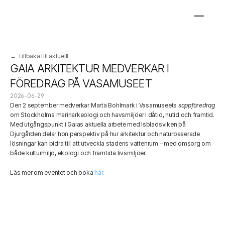
← Tillbaka till aktuellt
GAIA ARKITEKTUR MEDVERKAR I 
FÖREDRAG PÅ VASAMUSEET
2026-06-29
Den 2 september medverkar Marta Bohlmark i Vasamuseets 
soppföredrag
om Stockholms marinarkeologi och havsmiljöer i dåtid, nutid och framtid. 
Med utgångspunkt i Gaias aktuella arbete med Isbladsviken på 
Djurgården delar hon perspektiv på hur arkitektur och naturbaserade 
lösningar kan bidra till att utveckla stadens vattenrum – med omsorg om 
både kulturmiljö, ekologi och framtida livsmiljöer.
Läs mer om eventet och boka 
här.