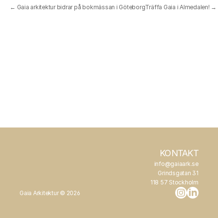
← Gaia arkitektur bidrar på bokmässan i Göteborg
Träffa Gaia i Almedalen! →
KONTAKT
info@gaiaark.se
Grindsgatan 31
118 57 Stockholm
Gaia Arkitektur © 2026