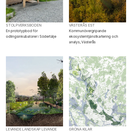
STOLPVERKSBODEN
VÄSTERÅS EST
En prototypbod för 
Kommunövergripande 
odlingsinkubatorer i Södertälje
ekosystemtjänstkartering och 
analys, Västerås
LEVANDE LANDSKAP LEVANDE 
GRÖNA KILAR