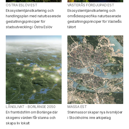
ÖSTRA ESLÖV EST
VÄSTERÅS FÖRDJUPAD EST
Ekosystemtjänstkartering och 
Ekosystemtjänstkartering och 
handlingsplan med naturbaserade 
områdesspecifika naturbaserade 
gestaltningsprinciper för 
gestaltningsprinciper för Västerås 
stadsutveckling i Östra Eslöv
tätort
LÅNGLIVAT - BORLÄNGE 2050
MASSA EST
En framtidsfilm om Borlänge där 
Stenmassor skapar nya livsmiljöer 
skogens värden får stanna och 
i Stockholms inre arkipelag
skapa liv lokalt 