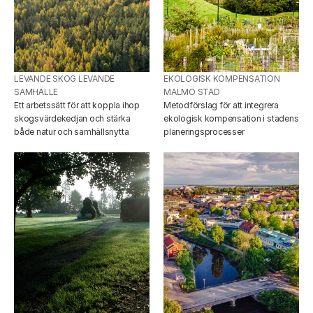
LEVANDE SKOG LEVANDE 
EKOLOGISK KOMPENSATION 
SAMHÄLLE
MALMÖ STAD
Ett arbetssätt för att koppla ihop 
Metodförslag för att integrera 
skogsvärdekedjan och stärka 
ekologisk kompensation i stadens 
både natur och samhällsnytta
planeringsprocesser 