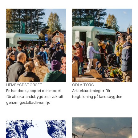
HEMBYGDSTORGET
ODLA TORG
En handbok, rapport och modell 
Arkitekturstrategier för 
för att öka landsbygders livskraft 
torgbildning på landsbygden
genom gestaltad livsmiljö