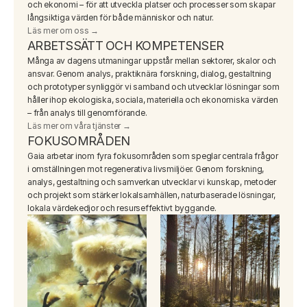
och ekonomi – för att utveckla platser och processer som skapar 
långsiktiga värden för både människor och natur.
Läs mer om oss →
ARBETSSÄTT OCH KOMPETENSER
Många av dagens utmaningar uppstår mellan sektorer, skalor och 
ansvar. Genom analys, praktiknära forskning, dialog, gestaltning 
och prototyper synliggör vi samband och utvecklar lösningar som 
håller ihop ekologiska, sociala, materiella och ekonomiska värden 
– från analys till genomförande.
Läs mer om våra tjänster →
FOKUSOMRÅDEN
Gaia arbetar inom fyra fokusområden som speglar centrala frågor 
i omställningen mot regenerativa livsmiljöer. Genom forskning, 
analys, gestaltning och samverkan utvecklar vi kunskap, metoder 
och projekt som stärker lokalsamhällen, naturbaserade lösningar, 
lokala värdekedjor och resurseffektivt byggande.