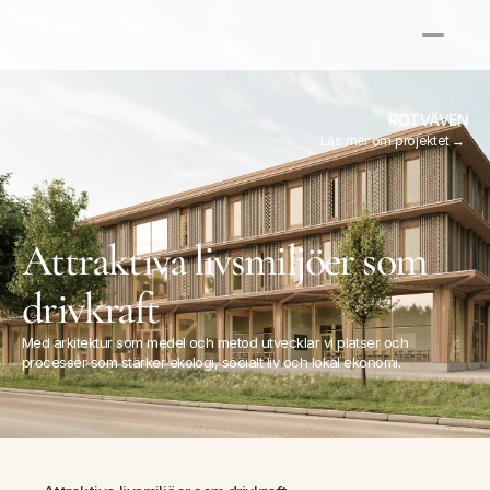
ROTVÄVEN
Läs mer om projektet → 
Attraktiva livsmiljöer som 
drivkraft
Med arkitektur som medel och metod utvecklar vi platser och 
processer som stärker ekologi, socialt liv och lokal ekonomi.