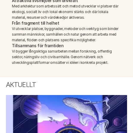
Attraktiva livsmiljöer som drivkraft
Med arkitektur som arbetssätt och metod utvecklar vi platser där 
ekologi, socialt liv och lokal ekonomi stärks och där lokala 
material, resurser och värdekedjor aktiveras.
Från fragment till helhet
Vi utvecklar platser, byggnader, metoder och verktyg som binder 
samman människor, samhällen och natur genom att arbeta med 
material, flöden och platsens specifika möjligheter.
Tillsammans för framtiden
Vi bygger långsiktiga samarbeten mellan forskning, offentlig 
sektor, näringsliv och civilsamhälle. Genom nätverk och 
utvecklingsplattformar omsätter vi idéer i konkreta projekt.
AKTUELLT